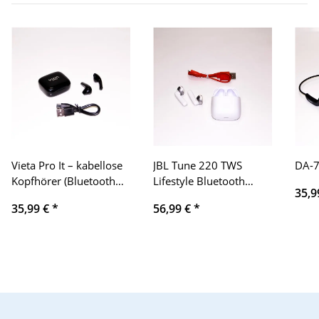
Vieta Pro It – kabellose
JBL Tune 220 TWS
DA-7
Kopfhörer (Bluetooth
Lifestyle Bluetooth
35,9
5.0, True Wireless,
Kopfhörer in Weiß –
35,99 €
*
56,99 €
*
Mikrofon, Touch
Kabellose Sport
Control und
Ohrhörer für bis zu 3
Sprachassistent), Farbe
Stunden Musikgenuss
Schwarz
mit nur eine Akku-
Ladung – Inkl. Ladecase