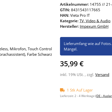
Artikelnummer:
14755 // 21
GTIN:
8431543117665
HAN:
Vieta Pro IT
Kategorie:
TV, Video & Audio
Hersteller:
Impexum GmbH
Lieferumfang wie auf Fotos
Mängel.
35,99 €
inkl. 19% USt. , zzgl.
Versand
1 Stk Auf Lager
Lieferzeit:
2 - 4 Werktage
(DE - Ausla