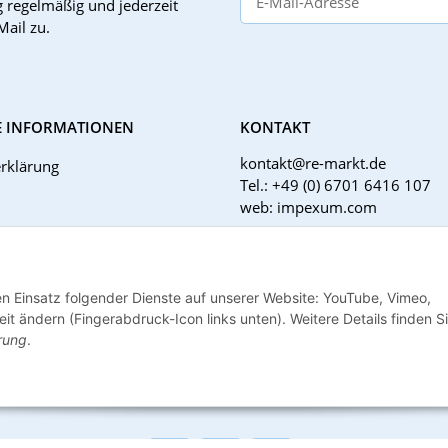
g
regelmäßig und jederzeit
Mail zu.
E INFORMATIONEN
KONTAKT
kontakt@re-markt.de
rklärung
Tel.: +49 (0) 6701 6416 107
web: impexum.com
Support Zeiten:
Mo-Fr: 08:00 - 17:00 Uhr
tzhinweise
den Einsatz folgender Dienste auf unserer Website: YouTube, Vimeo,
ht
it ändern (Fingerabdruck-Icon links unten). Weitere Details finden S
rung
.