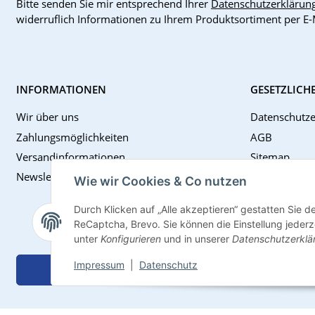
Bitte senden Sie mir entsprechend Ihrer
Datenschutzerklärun
widerruflich Informationen zu Ihrem Produktsortiment per E-
INFORMATIONEN
GESETZLICH
Wir über uns
Datenschutze
Zahlungsmöglichkeiten
AGB
Versandinformationen
Sitemap
Newsletter
Impressum
Wie wir Cookies & Co nutzen
Batteriegese
Durch Klicken auf „Alle akzeptieren“ gestatten Sie 
Widerrufsrec
ReCaptcha, Brevo. Sie können die Einstellung jederze
unter
Konfigurieren
und in unserer
Datenschutzerklä
Impressum
|
Datenschutz
Vertrag widerrufen