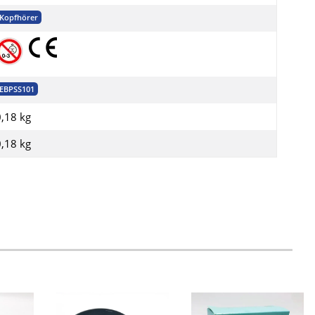
Kopfhörer
EBPSS101
0,18 kg
0,18
kg