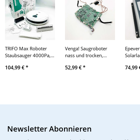
TRIFO Max Roboter
Venga! Saugroboter
Epever 20 
Staubsauger 4000Pa,
nass und trocken,
Solarl
120 min Laufzeit,
Original Ersatzteil
Solarp
104,99 €
*
52,99 €
*
74,99
Smarte Navigation,
Mainboard mit
Intelli
Personalisierte
Sensoren
Tracer
Reinigung, TIRVS AI
Amp MP
Hindernisvermeidung,
12/24 
funktioniert mit
ohne K
Alexa/Google Home,
Lüftungsgitter
verbogen, Bereits
genutzt und zeigt
Newsletter Abonnieren
Gebrauchsspuren