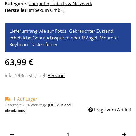
Kategorie:
Computer, Tablets & Netzwerk
Hersteller:
Impexum GmbH
Lieferumfang wie auf Fotos. Gebrauchter Zustand,
erhebliche Gebrauchsspuren oder Mängel. Mehrere
Keyboard Tasten fehlen
63,99 €
inkl. 19% USt. , zzgl.
Versand
1 Auf Lager
Lieferzeit:
2 - 4 Werktage
(DE - Ausland
Frage zum Artikel
abweichend)