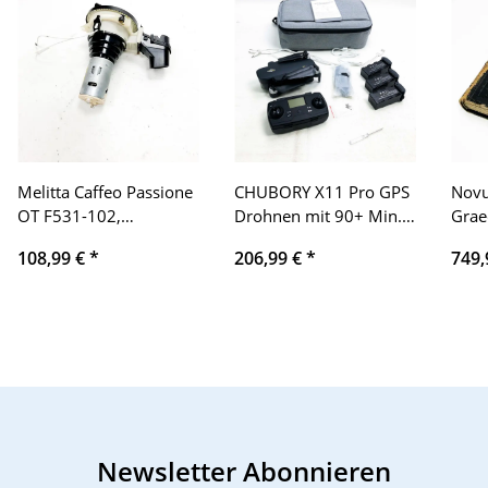
Melitta Caffeo Passione
CHUBORY X11 Pro GPS
Nov
OT F531-102,
Drohnen mit 90+ Min.
Grae
Kaffeevollautomat mit
Langflugzeit,2-Achsen
188
108,99 €
*
206,99 €
*
749,
Milchbehälter, Original
Gimbal,für Erwachsene
Schleifmaschine mit
4K UHD Kamera Anti-
Motor
Wackel,Auto-Rückkehr
Bürstenloser Motor Alle
Funktionen für
Anfänger/Profis (3
Akkus +Tasche)
Newsletter Abonnieren