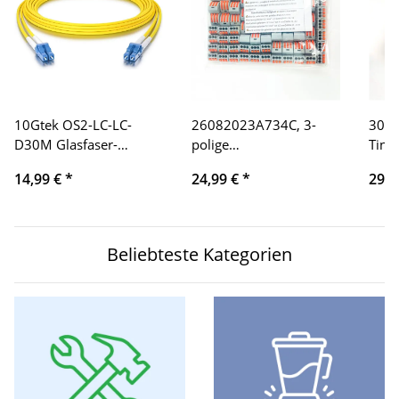
10Gtek OS2-LC-LC-
26082023A734C, 3-
304X
D30M Glasfaser-
polige
Tint
Patchkabel, 30 m (100
wiederverwendbare
Schw
14,99 €
*
24,99 €
*
29,9
ft), Singlemode-Duplex,
Klemmenblock-
farb
9/125 µm
Kabelverbinder (75 stk)
100/
Desk
3700
Beliebteste Kategorien
500