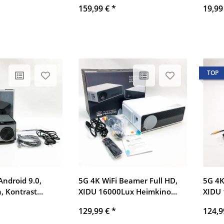
159,99 €
*
19,99
 Moving Heads
Antenne für Moving Heads
Über
(1 Sender & 3
Bühne Licht (1 Sender & 5
robus
atterie))
Empfänger (Batterie))
TOP
ndroid 9.0,
5G 4K WiFi Beamer Full HD,
5G 4K
, Kontrast
XIDU 16000Lux Heimkino
XIDU
tives FullHD,
Video Beamer 300'' Display
Video
129,99 €
*
124,9
0", Bluetooth,
Unterstützung LED Mini
Unter