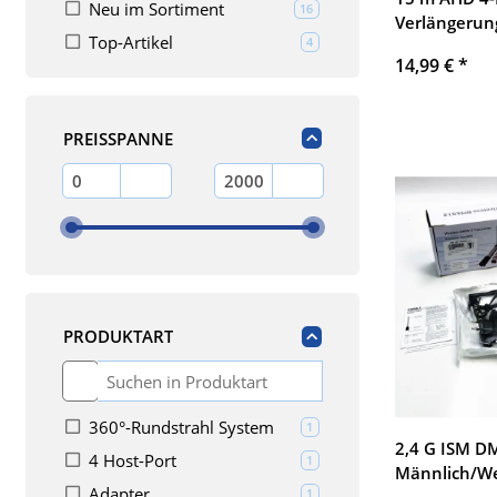
Neu im Sortiment
Artikel gefunden
16
Verlängerun
Top-Artikel
Artikel gefunden
4
Fahrzeugkam
14,99 €
*
wetterfest, 
AHD-System
PREISSPANNE
EUR
EUR
PRODUKTART
360°-Rundstrahl System
Artikel gefunden
1
2,4 G ISM D
4 Host-Port
Artikel gefunden
1
Männlich/We
Adapter
Artikel gefunden
1
Sender/Empf