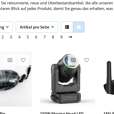
 Sie retournierte, neue und Überbestandsartikel, die alle unsere
klaren Blick auf jedes Produkt, damit Sie genau das erhalten, was
ung
Artikel pro Seite
2
3
4
5
6
7
8
9
Pin
150W Moving Head LED,
1Mii 