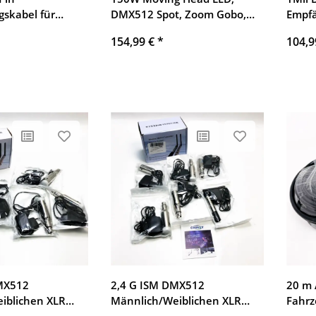
gskabel für
DMX512 Spot, Zoom Gobo,
Empfä
eras, robust,
13°-15° Fokuseffekt, 7
Bluet
154,99 €
*
104,9
kompatibel mit
Muster, 7 Farben, 3 Prisma
Audio
en
für Bühne, Disco, DJ, Bar,
(384k
Party.
LDAC,
AV Re
(Schw
MX512
2,4 G ISM DMX512
20 m 
iblichen XLR
Männlich/Weiblichen XLR
Fahr
änger mit
Sender/Empfänger mit
Verbi