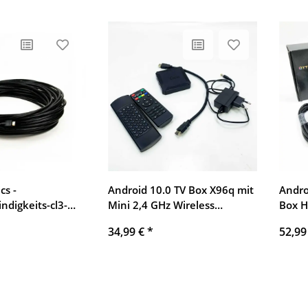
Smar
Firest
cs -
Android 10.0 TV Box X96q mit
Andro
digkeits-cl3-
Mini 2,4 GHz Wireless
Box H
mit Redmere -
Tastatur 2 GB RAM 16 GB
64 GB
34,99 €
*
52,99
ROM Allwinner H313 Quad
Andro
Core Unterstützung 4K 3D
integ
Set Top Box
4K TV
Andro