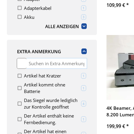
109,99 €
*
Antenne für
Adapterkabel
Artikel gefunden
1
Bühne Licht 
Akku
Artikel gefunden
3
Empfänger (B
ALLE ANZEIGEN
EXTRA ANMERKUNG
Artikel hat Kratzer
Artikel gefunden
1
Artikel kommt ohne
Artikel gefunden
1
Batterie
Das Siegel wurde lediglich
Artikel gefunden
4
zur Kontrolle geöffnet
4K Beamer, A
8.200 Lumen
Der Artikel enthält keine
Artikel gefunden
1
15.000:1, Na
Fernbedienung.
199,99 €
*
Heimkino 30
Der Artikel hat einen