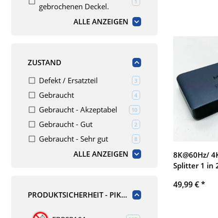
Integrierte 
Artikel gefunden
1
gebrochenen Deckel.
Tragbar, Key
ALLE ANZEIGEN
für PS5, Xbox
Zoom (ohne 
ZUSTAND
Defekt / Ersatzteil
Artikel gefunden
3
Gebraucht
Artikel gefunden
4
Gebraucht - Akzeptabel
Artikel gefunden
10
Gebraucht - Gut
Artikel gefunden
2
Gebraucht - Sehr gut
Artikel gefunden
8
ALLE ANZEIGEN
8K@60Hz/ 4
Splitter 1 in
HDMI Splitte
49,99 €
*
Duplizieren/
PRODUKTSICHERHEIT - PIKTOGRAMME
HDCP2.3 HDM
(Nicht-bidire