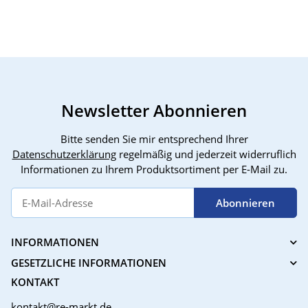
Spiegellose Canon 6D
Tripo
5D Mark Nikon
Koffe
Malz
Erwa
Gemä
Newsletter Abonnieren
Bitte senden Sie mir entsprechend Ihrer
Datenschutzerklärung
regelmäßig und jederzeit widerruflich
Informationen zu Ihrem Produktsortiment per E-Mail zu.
Abonnieren
INFORMATIONEN
GESETZLICHE INFORMATIONEN
KONTAKT
kontakt@re-markt.de