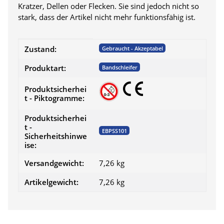
Kratzer, Dellen oder Flecken. Sie sind jedoch nicht so
stark, dass der Artikel nicht mehr funktionsfähig ist.
Produkteigenschaft
Wert
Zustand:
Gebraucht - Akzeptabel
Produktart:
Bandschleifer
Produktsicherhei
t - Piktogramme:
Produktsicherhei
t -
EBPSS101
Sicherheitshinwe
ise:
Versandgewicht:
7,26 kg
Artikelgewicht:
7,26
kg