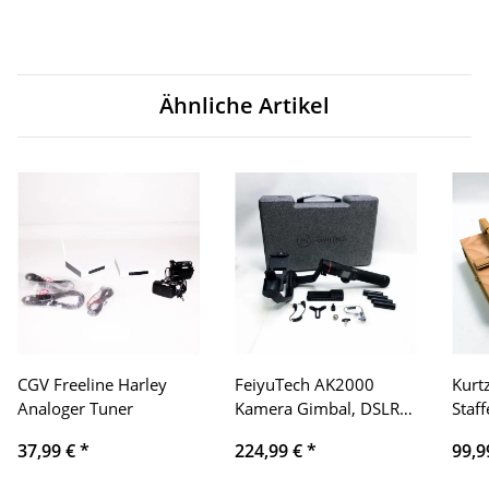
Ähnliche Artikel
CGV Freeline Harley
FeiyuTech AK2000
Kurtz
Analoger Tuner
Kamera Gimbal, DSLR
Staff
Stabilisator Handheld
Staff
37,99 €
*
224,99 €
*
99,9
Camera Stabilizer 3-
Malb
ffer
Achsen bis 2,8kg für
Vers