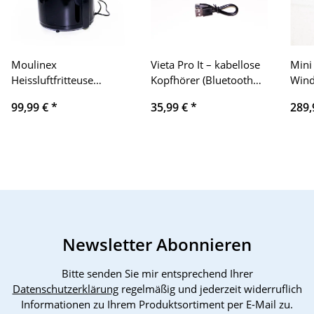
Moulinex
Vieta Pro It – kabellose
Mini
Heissluftfritteuse
Kopfhörer (Bluetooth
Wind
EZ4018 Easy Fry
5.0, True Wireless,
Inte
99,99 €
*
35,99 €
*
289,
Precision mit
Mikrofon, Touch
to 4
Grillfunktion .
Control und
512G
Sprachassistent), Farbe
Plus
Schwarz
655,
4K H
Newsletter Abonnieren
Bitte senden Sie mir entsprechend Ihrer
Datenschutzerklärung
regelmäßig und jederzeit widerruflich
Informationen zu Ihrem Produktsortiment per E-Mail zu.