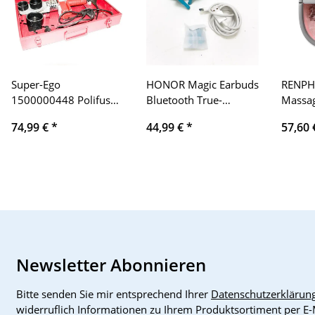
Super-Ego
HONOR Magic Earbuds
RENPH
1500000448 Polifusor
Bluetooth True-
Massag
20,25,32,40,50 y 63
Wireless In-Ear
Wärme,
74,99 €
*
44,99 €
*
57,60
mm
Kopfhörer/Headset,
Rotlic
Robin Egg Blau
Timer 
Entlas
6 moto
Massag
Univer
Leckag
Schalt
Newsletter Abonnieren
Bitte senden Sie mir entsprechend Ihrer
Datenschutzerklärun
widerruflich Informationen zu Ihrem Produktsortiment per E-