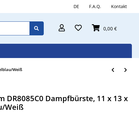
DE
F.A.Q.
Kontakt
0,00 €
elblau/Weiß
am DR8085C0 Dampfbürste, 11 x 13 x
u/Weiß