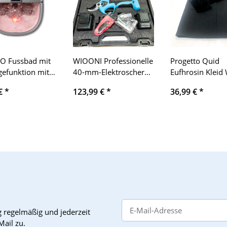
O Fussbad mit
WIOONI Professionelle
Progetto Quid
efunktion mit
40-mm-Elektroschere,
Eufhrosin Kleid
 Luftblasen,
progressive
Schwarz (Schwar
 €
*
123,99 €
*
36,99 €
*
ht und Auto-Aus-
batteriebetriebene
Xs für Frauen
für Fußstress
Gartenschere mit LCD,
tung, Fußbad mit
2 Batterien mit 2,0 Ah
rgetriebenen
+ 4,0 Ah, 10 Stunden
e-Rollen,
für Olivenbäume,
sal-Räder,
Weinberge und Gärten
e-Schutz-
er
g
regelmäßig und jederzeit
Mail zu.