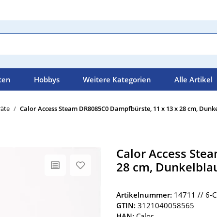
ten
Hobbys
Weitere Kategorien
Alle Artikel
räte
Calor Access Steam DR8085C0 Dampfbürste, 11 x 13 x 28 cm, Dunk
Calor Access Ste
28 cm, Dunkelbla
Artikelnummer:
14711 // 6-C
GTIN:
3121040058565
HAN:
Calor