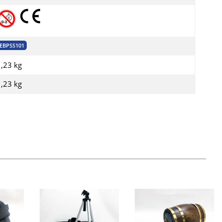
EBPSS101
1,23 kg
1,23
kg