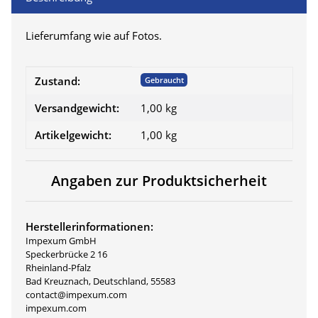
Lieferumfang wie auf Fotos.
Produkteigenschaft
Wert
Zustand:
Gebraucht
Versandgewicht:
1,00 kg
Artikelgewicht:
1,00
kg
Angaben zur Produktsicherheit
Herstellerinformationen:
Impexum GmbH
Speckerbrücke 2 16
Rheinland-Pfalz
Bad Kreuznach, Deutschland, 55583
contact@impexum.com
impexum.com