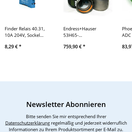
Finder Relais 40.31,
Endress+Hauser
Phoe
10A 204V, Sockel
53H65-
ADC 
95.83.3
UF0B1AA0AAAD
Digi
8,29 €
*
759,90 €
*
83,9
Promag
8Bit
Newsletter Abonnieren
Bitte senden Sie mir entsprechend Ihrer
Datenschutzerklärung
regelmäßig und jederzeit widerruflich
Informationen zu Ihrem Produktsortiment per E-Mail zu.