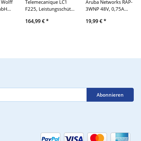
 Wolff
Telemecanique LC1
Aruba Networks RAP-
mbH
F225, Leistungsschütz,
3WNP 48V, 0,75A
 AC 1
24V
Remote Access Point
164,99 €
*
19,99 €
*
Abonnieren