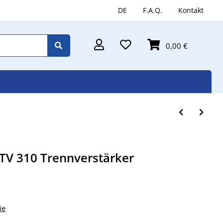
DE
F.A.Q.
Kontakt
0,00 €
V 310 Trennverstärker
ie