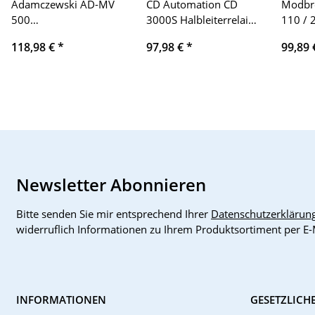
Adamczewski AD-MV
CD Automation CD
Modbr
500
3000S Halbleiterrelais
110 / 
Meßwertverstärker
3-30Vdc, 440V, 45A
118,98 €
*
97,98 €
*
99,89
Newsletter Abonnieren
Bitte senden Sie mir entsprechend Ihrer
Datenschutzerklärun
widerruflich Informationen zu Ihrem Produktsortiment per E-
INFORMATIONEN
GESETZLICH