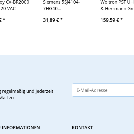
oy CV-BR2000
Siemens 5SJ4104-
Woltron PST UH
220 VAC
7HG40
& Herrmann G
Leistungsschalter 4A
230V/50Hz, 16A
 €
*
31,89 €
*
159,59 €
*
240VAC 1polig
g
regelmäßig und jederzeit
Mail zu.
E INFORMATIONEN
KONTAKT