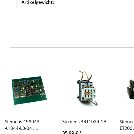
Artikelgewicht:
Siemens C98043-
Siemens 3RT1024-1B
Siemen
A1044-L3-04 ,
ET200L
35,99 €
*