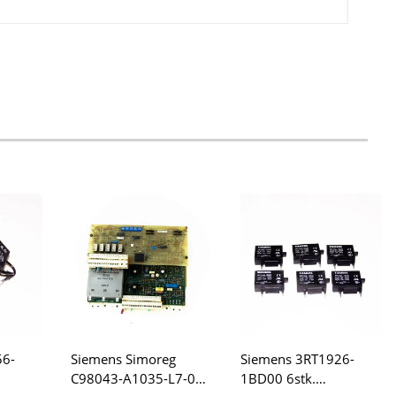
56-
Siemens Simoreg
Siemens 3RT1926-
C98043-A1035-L7-07
1BD00 6stk.