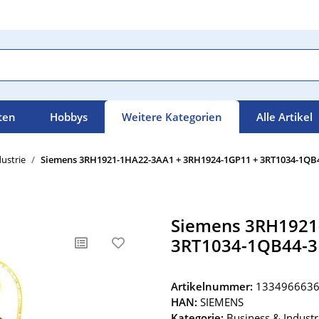
ten
Hobbys
Weitere Kategorien
Alle Artikel
ustrie
Siemens 3RH1921-1HA22-3AA1 + 3RH1924-1GP11 + 3RT1034-1QB
Siemens 3RH1921
3RT1034-1QB44-3
Artikelnummer:
133496663
HAN:
SIEMENS
Kategorie:
Business & Industr