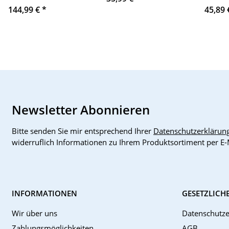
C98040-A1044-P3-2-
1BH00
144,99 €
*
45,89
86 Simoreg
1CH10
16xDC
Newsletter Abonnieren
Bitte senden Sie mir entsprechend Ihrer
Datenschutzerklärun
widerruflich Informationen zu Ihrem Produktsortiment per E-
INFORMATIONEN
GESETZLICH
Wir über uns
Datenschutze
Zahlungsmöglichkeiten
AGB