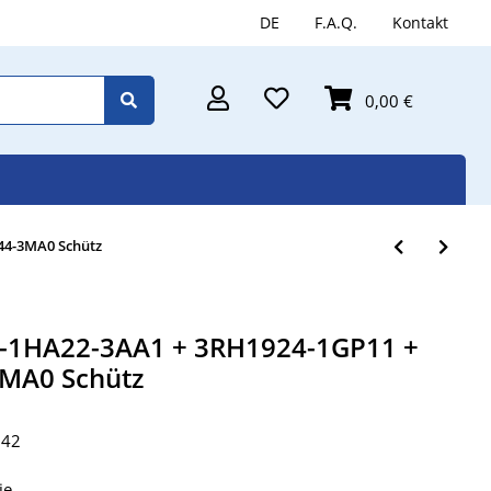
DE
F.A.Q.
Kontakt
0,00 €
44-3MA0 Schütz
-1HA22-3AA1 + 3RH1924-1GP11 +
MA0 Schütz
642
ie