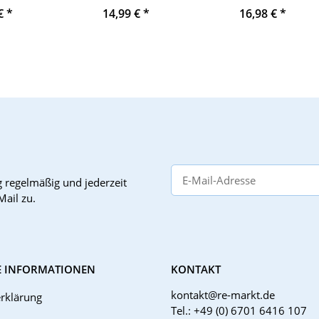
-0XB0 + 193-
3RU1926-3AA01
Überspannungs
 €
*
14,99 €
*
16,98 €
*
-0XA0 -
14V/0.5V
g
regelmäßig und jederzeit
Mail zu.
E INFORMATIONEN
KONTAKT
kontakt@re-markt.de
rklärung
Tel.: +49 (0) 6701 6416 107