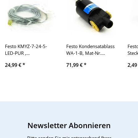
Festo KMYZ-7-24-5-
Festo Kondensatablass
Fest
LED-PUR ,
WA-1-B, Mat-Nr.
Stec
Steckdosenkabel
158497, 4-16bar; 60-
1861
24,99 €
*
71,99 €
*
2,49
230PSi; 0,4-1,6MPs
Newsletter Abonnieren