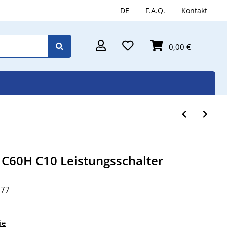
DE
F.A.Q.
Kontakt
0,00 €
c C60H C10 Leistungsschalter
077
ie