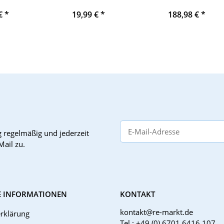
T64441
Matsushita Elect
 €
*
19,99 €
*
188,98 €
*
Industrial 35W 
40W 415V, 50H
g
regelmäßig und jederzeit
Mail zu.
E INFORMATIONEN
KONTAKT
kontakt@re-markt.de
rklärung
Tel.: +49 (0) 6701 6416 107