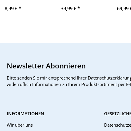
Leitungsschutzschalter
C60H C 6
XALFK
8,99 €
*
39,99 €
*
69,99
iC60HC10A
Newsletter Abonnieren
Bitte senden Sie mir entsprechend Ihrer
Datenschutzerklärun
widerruflich Informationen zu Ihrem Produktsortiment per E-
INFORMATIONEN
GESETZLICH
Wir über uns
Datenschutze