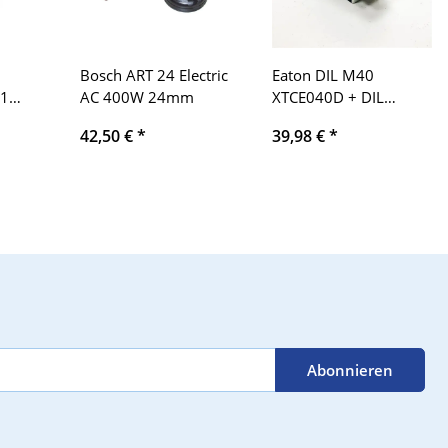
Bosch ART 24 Electric
Eaton DIL M40
1
AC 400W 24mm
XTCE040D + DIL
M150-XHI22 contactor
42,50 €
*
39,98 €
*
Abonnieren