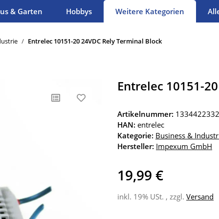
us & Garten
Hobbys
Weitere Kategorien
All
ustrie
Entrelec 10151-20 24VDC Rely Terminal Block
Entrelec 10151-20
Artikelnummer:
133442233
HAN:
entrelec
Kategorie:
Business & Industr
Hersteller:
Impexum GmbH
19,99 €
inkl. 19% USt. , zzgl.
Versand