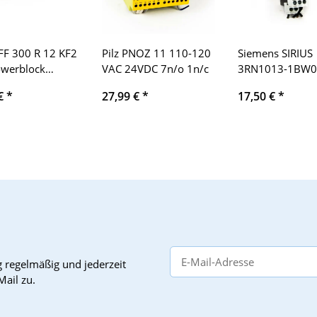
FF 300 R 12 KF2
Pilz PNOZ 11 110-120
Siemens SIRIUS
werblock
VAC 24VDC 7n/o 1n/c
3RN1013-1BW0
R12KF2
Thermistor
 €
*
27,99 €
*
17,50 €
*
Motorschutz
g
regelmäßig und jederzeit
Mail zu.