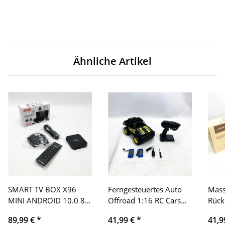
Ähnliche Artikel
SMART TV BOX X96
Ferngesteuertes Auto
Mass
MINI ANDROID 10.0 8K
Offroad 1:16 RC Cars
Rück
2GB RAM 16GB ROM
4WD Monstertruck Drift
Mass
89,99 €
*
41,99 €
*
41,9
IPTV + Fernbedienung
25km/h 2,4GHz Kinder
Vibr