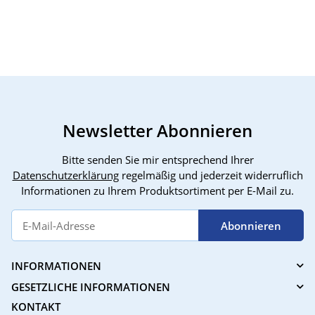
Elektro Spielzeug
Mass
Draußen Geschenk für
Mass
Kinder Mädchen
Vibr
Erwachsene
Moto
Mass
Newsletter Abonnieren
Bitte senden Sie mir entsprechend Ihrer
Datenschutzerklärung
regelmäßig und jederzeit widerruflich
Informationen zu Ihrem Produktsortiment per E-Mail zu.
Abonnieren
INFORMATIONEN
GESETZLICHE INFORMATIONEN
KONTAKT