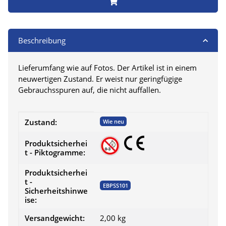
Beschreibung
Lieferumfang wie auf Fotos. Der Artikel ist in einem
neuwertigen Zustand. Er weist nur geringfügige
Gebrauchsspuren auf, die nicht auffallen.
Produkteigenschaft
Wert
Zustand:
Wie neu
Produktsicherhei
t - Piktogramme:
Produktsicherhei
t -
EBPSS101
Sicherheitshinwe
ise:
Versandgewicht:
2,00 kg