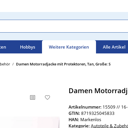
ten
Hobbys
Weitere Kategorien
Alle Artikel
ubehör
Damen Motorradjacke mit Protektoren, Tan, Große: S
Damen Motorradja
Artikelnummer:
15509 // 16
GTIN:
8719325045833
HAN:
Markenlos
Kategorie:
Autoteile & Zubeh