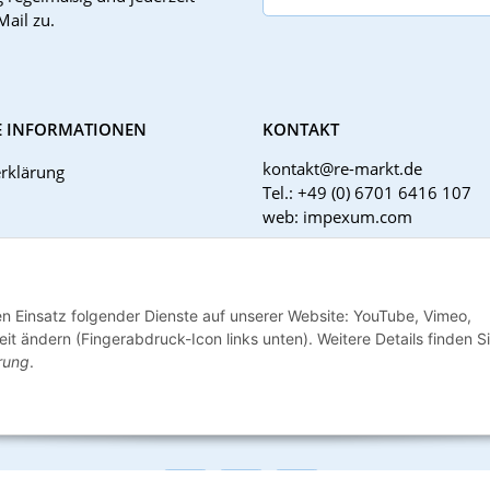
Mail zu.
E INFORMATIONEN
KONTAKT
kontakt@re-markt.de
rklärung
Tel.: +49 (0) 6701 6416 107
web: impexum.com
Support Zeiten:
Mo-Fr: 08:00 - 17:00 Uhr
tzhinweise
den Einsatz folgender Dienste auf unserer Website: YouTube, Vimeo,
ht
it ändern (Fingerabdruck-Icon links unten). Weitere Details finden S
rung
.