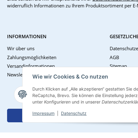
widerruflich Informationen zu Ihrem Produktsortiment per E-
INFORMATIONEN
GESETZLICH
Wir über uns
Datenschutze
Zahlungsmöglichkeiten
AGB
Versandinformationen
Sitemap
Newsletter
Impressum
Wie wir Cookies & Co nutzen
Batteriegese
Durch Klicken auf „Alle akzeptieren“ gestatten Sie 
Widerrufsrec
ReCaptcha, Brevo. Sie können die Einstellung jederze
unter
Konfigurieren
und in unserer
Datenschutzerklä
Impressum
|
Datenschutz
Vertrag widerrufen