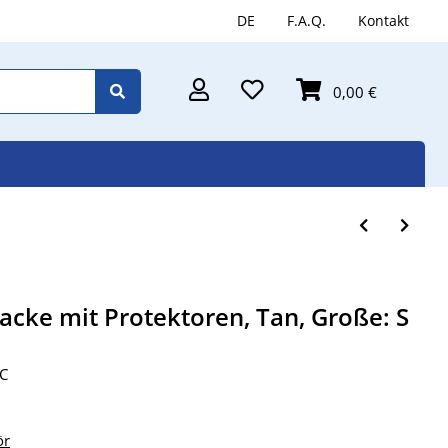
DE
F.A.Q.
Kontakt
0,00 €
cke mit Protektoren, Tan, Große: S
-C
ör