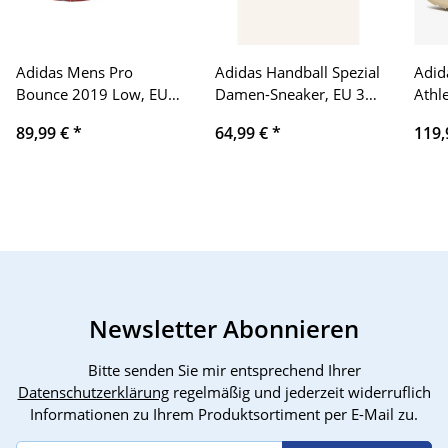
Adidas Mens Pro
Adidas Handball Spezial
Adid
Bounce 2019 Low, EU
Damen-Sneaker, EU 38,
Athle
44 2⁄3, Basketball
Aurora Coffee/Sandy
42 2
89,99 €
*
64,99 €
*
119,
Schuhe, atmungsaktiv,
Pink/Gum, IH1507
spor
dämpfend,
bequ
strapazierfähig, ideal für
Court-Performance.
Newsletter Abonnieren
Bitte senden Sie mir entsprechend Ihrer
Datenschutzerklärung
regelmäßig und jederzeit widerruflich
Informationen zu Ihrem Produktsortiment per E-Mail zu.