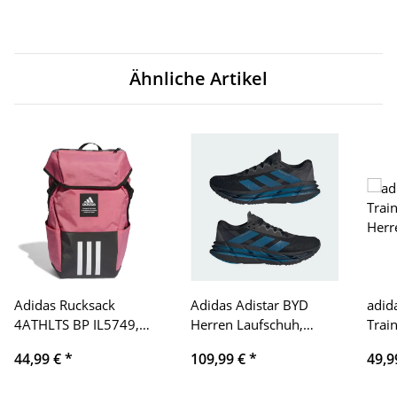
Ähnliche Artikel
Adidas Rucksack
Adidas Adistar BYD
adid
4ATHLTS BP IL5749,
Herren Laufschuh,
Trai
Rosa/Schwarz, 27,5L,
Größe 44,
Herre
44,99 €
*
109,99 €
*
49,9
sportlich, robust,
atmungsaktiv,
sport
großes Hauptfach,
Dämpfung, Farbe
atmun