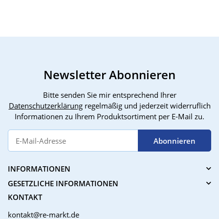
gepolsterte Träger
Schwarz/Blau/Grau,
ideal
Modell KI4243
Freiz
Newsletter Abonnieren
Bitte senden Sie mir entsprechend Ihrer
Datenschutzerklärung
regelmäßig und jederzeit widerruflich
Informationen zu Ihrem Produktsortiment per E-Mail zu.
Abonnieren
INFORMATIONEN
GESETZLICHE INFORMATIONEN
KONTAKT
kontakt@re-markt.de