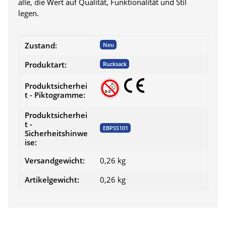
alle, die Wert auf Qualität, Funktionalität und Stil
legen.
Produkteigenschaft
Wert
Zustand:
Neu
Produktart:
Rucksack
Produktsicherhei
t - Piktogramme:
Produktsicherhei
t -
EBPSS101
Sicherheitshinwe
ise:
Versandgewicht:
0,26 kg
Artikelgewicht:
0,26
kg