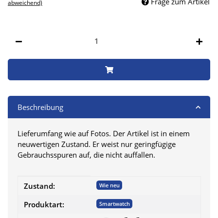
Frage zum Artikel
abweichend)
Stk
Beschreibung
Lieferumfang wie auf Fotos. Der Artikel ist in einem
neuwertigen Zustand. Er weist nur geringfügige
Gebrauchsspuren auf, die nicht auffallen.
Produkteigenschaft
Wert
Zustand:
Wie neu
Produktart:
Smartwatch