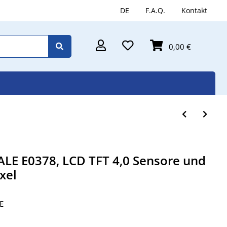
DE
F.A.Q.
Kontakt
0,00 €
LE E0378, LCD TFT 4,0 Sensore und
xel
E