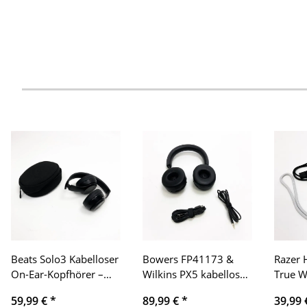
Beats Solo3 Kabelloser
Bowers FP41173 &
Razer
On-Ear-Kopfhörer –
Wilkins PX5 kabellose
True W
Mattschwarz, Linkes
On-Ear Kopfhörer mit
- Weiß
59,99 €
*
89,99 €
*
39,99
Ohr ist nicht
Noise Cancelling, Grau