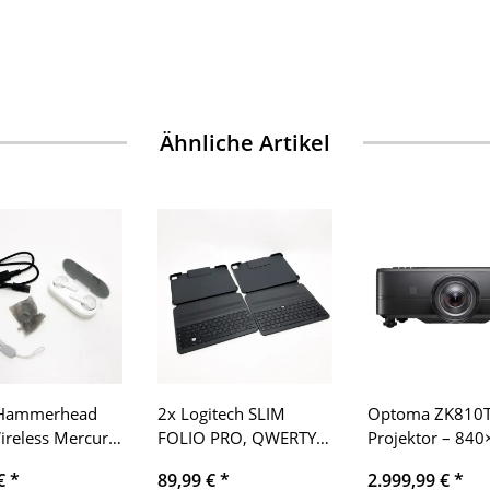
Ähnliche Artikel
 Hammerhead
2x Logitech SLIM
Optoma ZK810T 
ireless Mercury
FOLIO PRO, QWERTY +
Projektor – 84
QWERTZ
PX, 4:3 Bildform
 €
*
89,99 €
*
2.999,99 €
*
DLP-Technologi