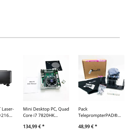
Laser-
Mini Desktop PC, Quad
Pack
0×2160
Core i7 7820HK
TeleprompterPAD®️
at,
Windows 10 Mini
iLight PRO 11" v15.0
134,99 €
*
48,99 €
*
e
Computer Ersatzteile
nur Extras ohne Glas