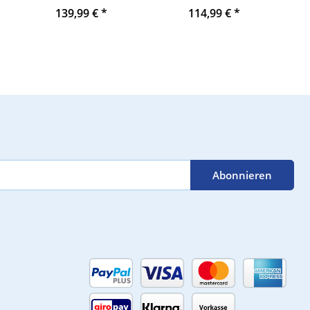
c 4.25w
50Hz, SONIC
250/4A/500VA
139,99 €
*
114,99 €
*
CONTROL ATEX
Schaltverstärker
Abonnieren