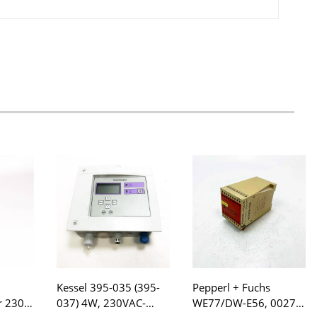
Kessel 395-035 (395-
Pepperl + Fuchs
r 230V
037) 4W, 230VAC-
WE77/DW-E56, 00279