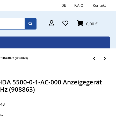
DE
F.A.Q.
Kontakt
0,00 €
 50/60Hz (908863)
 HDA 5500-0-1-AC-000 Anzeigegerät
0Hz (908863)
743
ie