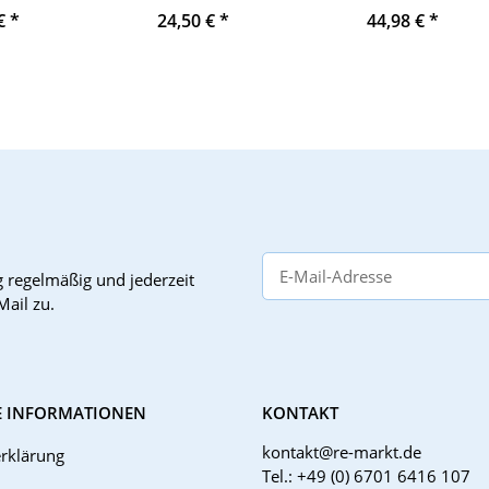
Modul Relaiskoppler
50-60Hz , 17vd
 €
*
24,50 €
*
44,98 €
*
g
regelmäßig und jederzeit
Mail zu.
E INFORMATIONEN
KONTAKT
kontakt@re-markt.de
rklärung
Tel.: +49 (0) 6701 6416 107