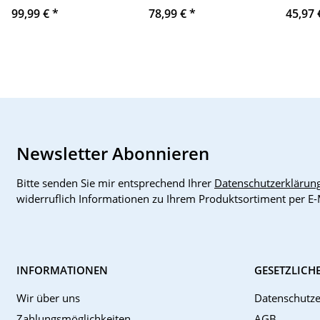
Differenzdruckschalter,
Modul
99,99 €
*
78,99 €
*
45,97
230V
Newsletter Abonnieren
Bitte senden Sie mir entsprechend Ihrer
Datenschutzerklärun
widerruflich Informationen zu Ihrem Produktsortiment per E-
INFORMATIONEN
GESETZLICH
Wir über uns
Datenschutze
Zahlungsmöglichkeiten
AGB