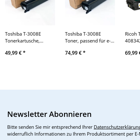
Toshiba T-3008E
Toshiba T-3008E
Ricoh 
Tonerkartusche,
Toner, passend für e-
408342
passend für e-STUDIO
STUDIO
ca. 630
49,99 €
*
74,99 €
*
69,99
Drucker, Produkttyp:
3008/3508/4508/5008,
Toners
Ersatztoner,
Schwarz, Original
kompat
Besonderheit:
Druckerzubehör, hohe
Drucke
gebrochene Stelle,
Reichweite,
kompatibel mit
zuverlässige
verschiedenen e-
Druckqualität, ideal für
STUDIO Modellen,
Büroanwendungen
ideal für gestochen
scharfe Ausdrucke
Newsletter Abonnieren
Bitte senden Sie mir entsprechend Ihrer
Datenschutzerklärun
widerruflich Informationen zu Ihrem Produktsortiment per E-