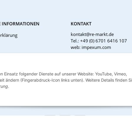
E INFORMATIONEN
KONTAKT
kontakt@re-markt.de
rklärung
Tel.: +49 (0) 6701 6416 107
web: impexum.com
Support Zeiten:
Mo-Fr: 08:00 - 17:00 Uhr
tzhinweise
den Einsatz folgender Dienste auf unserer Website: YouTube, Vimeo,
ht
it ändern (Fingerabdruck-Icon links unten). Weitere Details finden S
rung
.