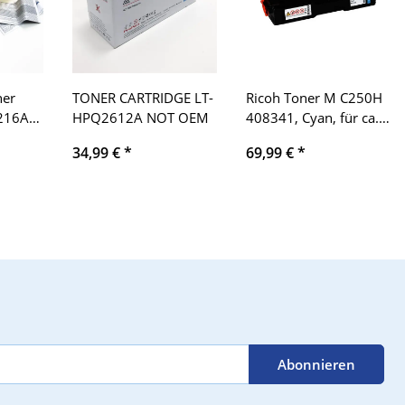
ner
TONER CARTRIDGE LT-
Ricoh Toner M C250H
216A
HPQ2612A NOT OEM
408341, Cyan, für ca.
 HP
6300 Seiten, leichte
34,99 €
*
69,99 €
*
ro
Tonerstaub-Spuren,
82nw
Druckerzubehör
r
Magenta/Gelb)
Abonnieren