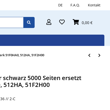
DE
F.A.Q.
Kontakt
0,00 €
mark 51F0HA0, 512HA, 51F2H00
 schwarz 5000 Seiten ersetzt
, 512HA, 51F2H00
6 // 2-C