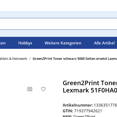
ten
Hobbys
Weitere Kategorien
Alle Artikel
blets & Netzwerk
Green2Print Toner schwarz 5000 Seiten ersetzt Lex
Green2Print Toner
Lexmark 51F0HA0
Artikelnummer:
13363517763
GTIN:
719377942621
HAN:
Green2Print