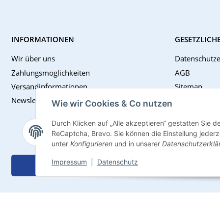
INFORMATIONEN
GESETZLICH
Wir über uns
Datenschutze
Zahlungsmöglichkeiten
AGB
Versandinformationen
Sitemap
Newsletter
Impressum
Wie wir Cookies & Co nutzen
Batteriegese
Durch Klicken auf „Alle akzeptieren“ gestatten Sie 
Widerrufsrec
ReCaptcha, Brevo. Sie können die Einstellung jederze
unter
Konfigurieren
und in unserer
Datenschutzerklä
Impressum
|
Datenschutz
Vertrag widerrufen