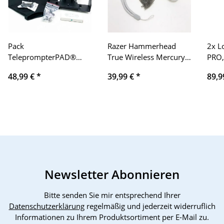
Pack
Razer Hammerhead
2x L
TeleprompterPAD®️
True Wireless Mercury -
PRO,
iLight PRO 11" v15.0
Weiß
QWE
48,99 €
*
39,99 €
*
89,9
nur Extras ohne Glas
Newsletter Abonnieren
Bitte senden Sie mir entsprechend Ihrer
Datenschutzerklärung
regelmäßig und jederzeit widerruflich
Informationen zu Ihrem Produktsortiment per E-Mail zu.