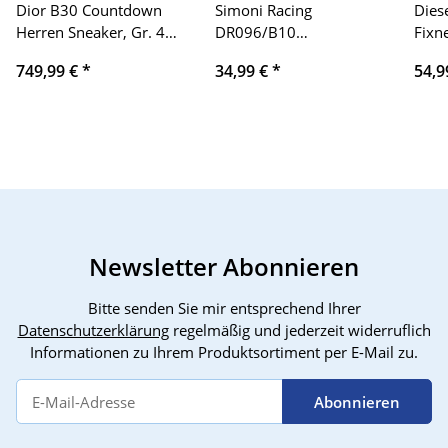
Dior B30 Countdown
Simoni Racing
Dies
Herren Sneaker, Gr. 44,
DR096/B10
Fixn
Wildleder, Weiß/Creme,
Distanzscheiben mit
W, p
749,99 €
*
34,99 €
*
54,9
dezenter Fleck,
Speziellen Schrauben,
vers
sportlich-elegant
15 mm
Fahr
präzi
langl
Leist
Dies
Newsletter Abonnieren
Bitte senden Sie mir entsprechend Ihrer
Datenschutzerklärung
regelmäßig und jederzeit widerruflich
Informationen zu Ihrem Produktsortiment per E-Mail zu.
Abonnieren