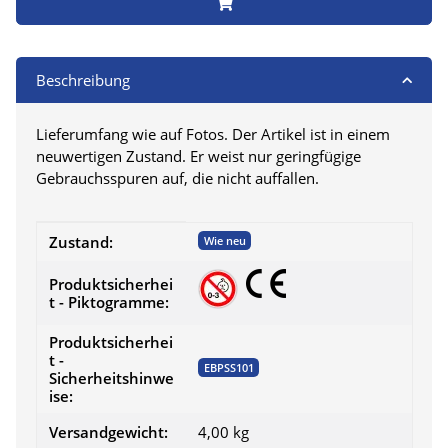
Beschreibung
Lieferumfang wie auf Fotos. Der Artikel ist in einem
neuwertigen Zustand. Er weist nur geringfügige
Gebrauchsspuren auf, die nicht auffallen.
Produkteigenschaft
Wert
Zustand:
Wie neu
Produktsicherhei
t - Piktogramme:
Produktsicherhei
t -
EBPSS101
Sicherheitshinwe
ise:
Versandgewicht:
4,00 kg