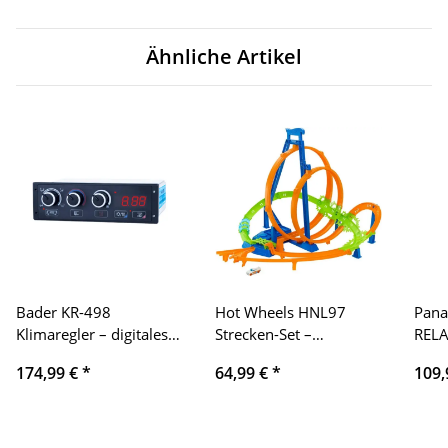
Ähnliche Artikel
Bader KR-498
Hot Wheels HNL97
Pana
Klimaregler – digitales
Strecken-Set –
RELA
Raumklima-Steuergerät,
motorisierter
Univ
174,99 €
*
64,99 €
*
109,
Temperatur-/Luftfeuchte-
Beschleuniger, 5 Crash-
Leist
Regelung,
Zonen, inkl. 1 Fahrzeug
Ausf
programmierbar,
Mon
batteriebetrieben