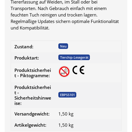
Tiererfassung auf Weiden, im Stall oder bei
Transporten. Nach Gebrauch einfach mit einem
feuchten Tuch reinigen und trocken lagern.
Regelmäßige Updates sichern optimale Funktionalität
und Kompatibilität.
Produkteigenschaft
Wert
Zustand:
Neu
Produktart:
Tierchip-Lesegerät
Produktsicherhei
t - Piktogramme:
Produktsicherhei
t -
EBPSS101
Sicherheitshinwe
ise:
Versandgewicht:
1,50 kg
Artikelgewicht:
1,50
kg