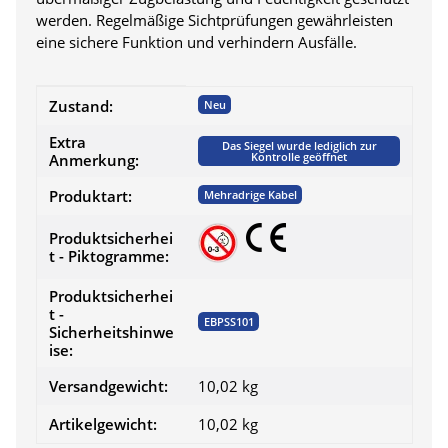
werden. Regelmäßige Sichtprüfungen gewährleisten
eine sichere Funktion und verhindern Ausfälle.
Produkteigenschaft
Wert
Zustand:
Neu
Extra
Das Siegel wurde lediglich zur
Kontrolle geöffnet
Anmerkung:
Produktart:
Mehradrige Kabel
Produktsicherhei
t - Piktogramme:
Produktsicherhei
t -
EBPSS101
Sicherheitshinwe
ise:
Versandgewicht:
10,02 kg
Artikelgewicht:
10,02
kg