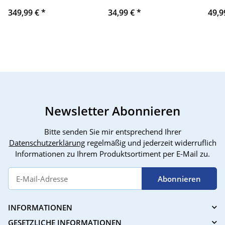
5mm, 1.134kg Zugkraft,
SFF, Dual Port, Modell
schw
349,99 €
*
34,99 €
*
49,9
robust, vielseitig für
597609-001, Hot-Swap,
mit 
ATV/UTV, einfache
Enterprise HDD, hohe
200/
Montage
Zuverlässigkeit,
hohe
kompakt für Server und
Storage-Systeme
Newsletter Abonnieren
Bitte senden Sie mir entsprechend Ihrer
Datenschutzerklärung
regelmäßig und jederzeit widerruflich
Informationen zu Ihrem Produktsortiment per E-Mail zu.
Abonnieren
INFORMATIONEN
GESETZLICHE INFORMATIONEN