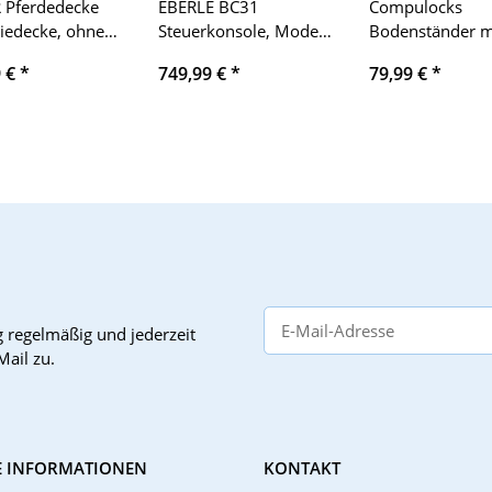
 Pferdedecke
EBERLE BC31
Compulocks
iedecke, ohne
Steuerkonsole, Modell
Bodenständer m
hen/Ladegerät,
0500 94 310 000,
abschließbarem
9 €
*
749,99 €
*
79,99 €
*
t Regeneration &
Bedieneinheit für
Tablet-Gehäuse,
finden, für
Heizungsregelung,
Displays bis 15,6
therapie
intuitive Tasten,
freistehend, sc
übersichtliches
Display, einfache
Installation,
zuverlässige
Steuerung, modernes
Design, kompakt.
g
regelmäßig und jederzeit
Mail zu.
E INFORMATIONEN
KONTAKT