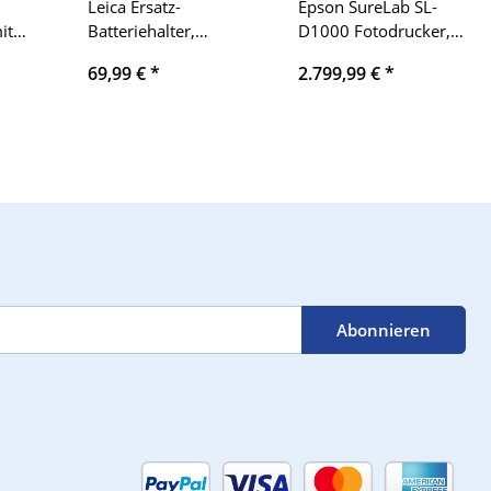
Leica Ersatz-
Epson SureLab SL-
it
Batteriehalter,
D1000 Fotodrucker,
Batteriehalterung,
Wartungstank
69,99 €
*
2.799,99 €
*
 für
passend für
C13S400086 fehlt,
 Zoll,
verschiedene Modelle,
kompakt,
hwarz
leichte
hochauflösend,
Gebrauchsspuren
schnelles Drucken,
professionelle
Bildqualität,
Abonnieren