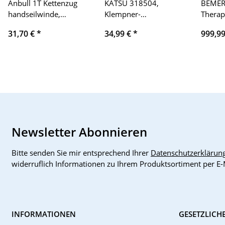
Anbull 1T Kettenzug
KATSU 318504,
BEMER
handseilwinde,
Klempner-
Therap
Verzinkte Kette, ölfrei,
Rohrgewinde-Kit,
Gamasc
31,70 €
*
34,99 €
*
999,9
1000Kg Tragkraft
manuelles Einfädler-
förder
Flaschenzug Seilzug
Set, Stahl, 4 Matrizen:
Wohlbe
Hebezug Ratschenzug,
1/2", 3/4", 1", 1-1/4",
Pferde
3m Kette, 2.5m
für Wasser- und
Hubhöhe
Gasleitungen.
Kettenblockaufzug
Newsletter Abonnieren
Bitte senden Sie mir entsprechend Ihrer
Datenschutzerklärun
widerruflich Informationen zu Ihrem Produktsortiment per E-
INFORMATIONEN
GESETZLICH