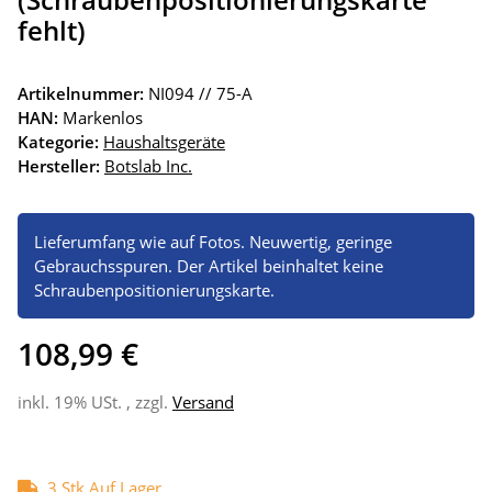
fehlt)
Artikelnummer:
NI094 // 75-A
HAN:
Markenlos
Kategorie:
Haushaltsgeräte
Hersteller:
Botslab Inc.
Lieferumfang wie auf Fotos. Neuwertig, geringe
Gebrauchsspuren. Der Artikel beinhaltet keine
Schraubenpositionierungskarte.
108,99 €
inkl. 19% USt. , zzgl.
Versand
3 Stk Auf Lager